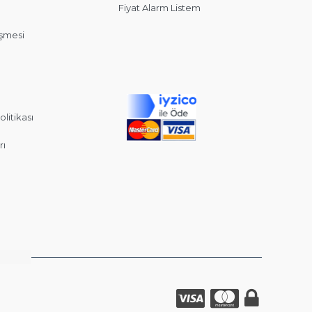
Fiyat Alarm Listem
eşmesi
olitikası
rı