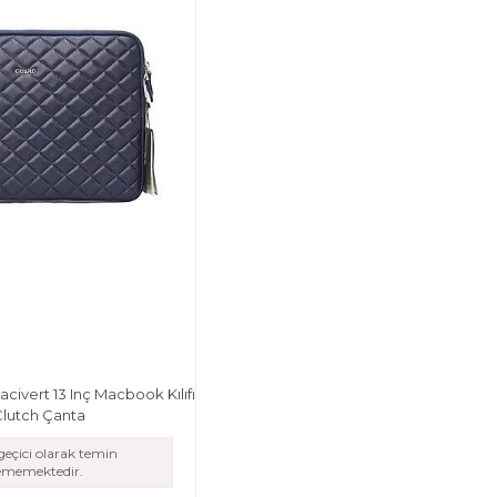
acivert 13 Inç Macbook Kılıfı
Clutch Çanta
eçici olarak temin
lememektedir.