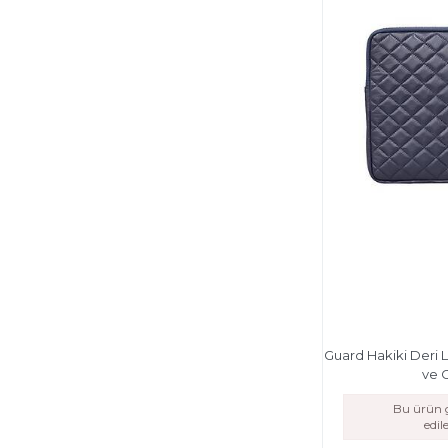
Guard Hakiki Deri L
ve 
Bu ürün g
edi